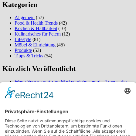
Kategorien
Allgemein
(57)
Food & Health Trends
(42)
Kochen & Haltbarkeit
(10)
Kulinarisches für Feiern
(12)
Lifestyle
(81)
Möbel & Einrichtung
(45)
Produkte
(53)
Tipps & Tricks
(54)
Kürzlich Veröffentlicht
Wenn Verpackung zum Markenerlebnis wird – Trends, die
2026 alles verändern
So verwandeln Sie Ihren Außenbereich in eine ordentliche
Oase – überraschende Gestaltungsideen für mehr Komfort
Wenn Service nicht wartet, beginnt Entspannung – Erleben
Sie den Unterschied bei digitaler Buchung und naturnaher
Umgebung
Über mich