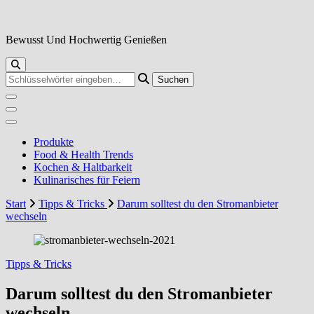
Zum
Inhalt
springen
Bewusst Und Hochwertig Genießen
Suchst
du
nach
etwas?
Produkte
Food & Health Trends
Kochen & Haltbarkeit
Kulinarisches für Feiern
Start
Tipps & Tricks
Darum solltest du den Stromanbieter
wechseln
Tipps & Tricks
Darum solltest du den Stromanbieter
wechseln