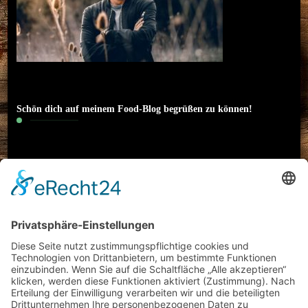
Schön dich auf meinem Food-Blog begrüßen zu können!
Hallo! Ich heiße Nico und bin 22 Jahre alt. Ich
interessiere mich neben Sport (Motorrad) und
klassischer Musik auch besonders für das Thema
Essen. Literatur und Reisen haben meinen
kulinarischen Horizont erweitert. Ich möchte meine
Erfahrungen rund um Food-Trends und
(gesundes/kreatives) Kochen mit euch teilen und