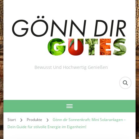
Bewusst Und Hochwertig Genießen
Start
Produkte
Gönn dir Sonnenkraft: Mini Solaranlagen –
Dein Guide für stilvolle Energie im Eigenheim!