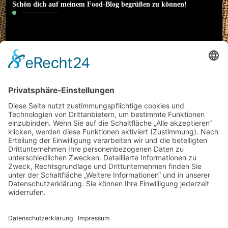
Schön dich auf meinem Food-Blog begrüßen zu können!
Hallo! Ich heiße Nico und bin 22 Jahre alt. Ich
interessiere mich neben Sport (Motorrad) und
klassischer Musik auch besonders für das Thema
Essen. Literatur und Reisen haben meinen
kulinarischen Horizont erweitert. Ich möchte meine
Erfahrungen rund um Food-Trends und
(gesundes/kreatives) Kochen mit euch teilen und
freue mich auf einen regen Austausch mit euch!
Datenschutz
Impressum