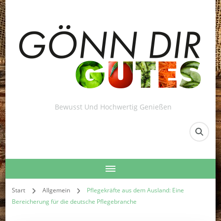
Bewusst Und Hochwertig Genießen
Start
Allgemein
Pflegekräfte aus dem Ausland: Eine
Bereicherung für die deutsche Pflegebranche