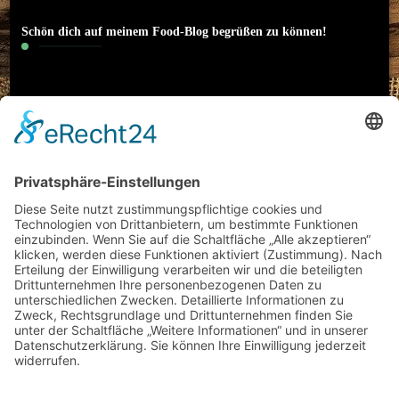
Schön dich auf meinem Food-Blog begrüßen zu können!
Hallo! Ich heiße Nico und bin 22 Jahre alt. Ich
interessiere mich neben Sport (Motorrad) und
klassischer Musik auch besonders für das Thema
Essen. Literatur und Reisen haben meinen
kulinarischen Horizont erweitert. Ich möchte meine
Erfahrungen rund um Food-Trends und
(gesundes/kreatives) Kochen mit euch teilen und
freue mich auf einen regen Austausch mit euch!
Datenschutz