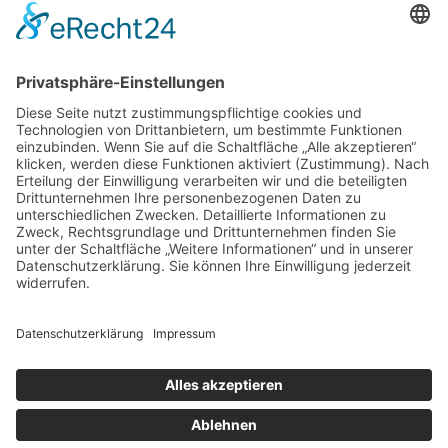
Hallo! Ich heiße Nico und bin 22 Jahre alt. Ich
interessiere mich neben Sport (Motorrad) und
klassischer Musik auch besonders für das Thema
Essen. Literatur und Reisen haben meinen
kulinarischen Horizont erweitert. Ich möchte meine
Erfahrungen rund um Food-Trends und
(gesundes/kreatives) Kochen mit euch teilen und
freue mich auf einen regen Austausch mit euch!
Datenschutz
Impressum
© Copyright 2026
. Alle Rechte vorbehalten.
Blossom