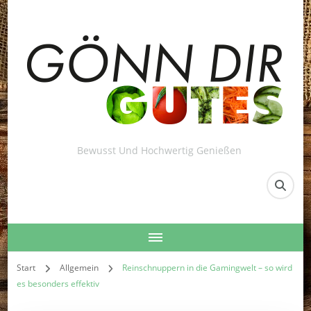
Bewusst Und Hochwertig Genießen
Start
Allgemein
Reinschnuppern in die Gamingwelt – so wird
es besonders effektiv