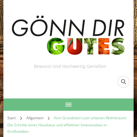
Bewusst Und Hochwertig Genießen
Start
Allgemein
Vom Grundstein zum urbanen Wohntraum:
Die Schritte eines Hausbaus und effektiver Innenausbau in
Großstädten