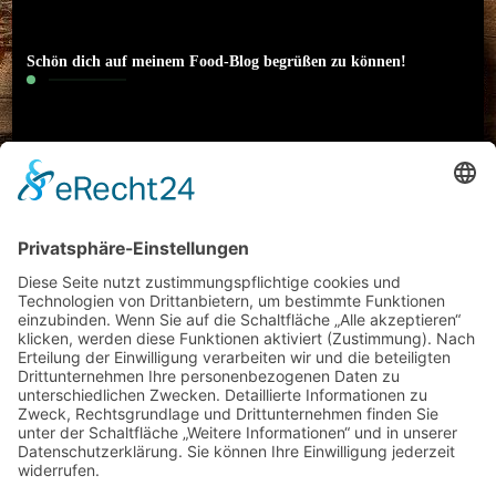
Schön dich auf meinem Food-Blog begrüßen zu können!
Hallo! Ich heiße Nico und bin 22 Jahre alt. Ich
interessiere mich neben Sport (Motorrad) und
klassischer Musik auch besonders für das Thema
Essen. Literatur und Reisen haben meinen
kulinarischen Horizont erweitert. Ich möchte meine
Erfahrungen rund um Food-Trends und
(gesundes/kreatives) Kochen mit euch teilen und
freue mich auf einen regen Austausch mit euch!
Datenschutz