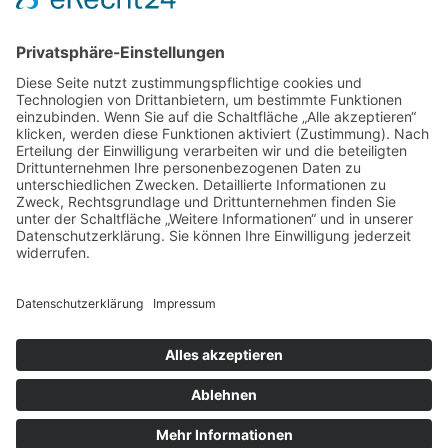
Oase – überraschende Gestaltungsideen für mehr Komfort
Wenn Service nicht wartet, beginnt Entspannung – Erleben
Sie den Unterschied bei digitaler Buchung und naturnaher
Umgebung
Über mich
Schön dich auf meinem Food-Blog
begrüßen zu können!
Hallo! Ich heiße Nico und bin 22 Jahre alt. Ich interessiere mich
neben Sport (Motorrad) und klassischer Musik auch besonders für
das Thema Essen. Literatur und Reisen haben meinen kulinarischen
Horizont erweitert. Ich möchte meine Erfahrungen rund um Food-
Trends und (gesundes/kreatives) Kochen mit euch teilen und freue
mich auf einen regen Austausch mit euch!
Datenschutz
Impressum
© Copyright 2026
. Alle Rechte vorbehalten.
Blossom Health Coach