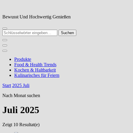
Zum
Inhalt
springen
Bewusst Und Hochwertig Genießen
Suchst
du
nach
etwas?
Produkte
Food & Health Trends
Kochen & Haltbarkeit
Kulinarisches für Feiern
Start
2025
Juli
Nach Monat suchen
Juli 2025
Zeigt
10 Resultat(e)