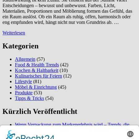
Entscheidungen – bewusst und unbewusst. Farben, Licht,
Materialien, Proportionen und Möblierung formen das Gefühl, das
ein Raum auslöst. Ob ein Raum als ruhig, offen, harmonisch oder
eng empfunden wird, hängt nicht nur vom Grundriss ab. …
Weiterlesen
Kategorien
Allgemein
(57)
Food & Health Trends
(42)
Kochen & Haltbarkeit
(10)
Kulinarisches für Feiern
(12)
Lifestyle
(81)
Möbel & Einrichtung
(45)
Produkte
(53)
Tipps & Tricks
(54)
Kürzlich Veröffentlicht
Wenn Verpackung zum Markenerlebnis wird – Trends, die
2026 alles verändern
So verwandeln Sie Ihren Außenbereich in eine ordentliche