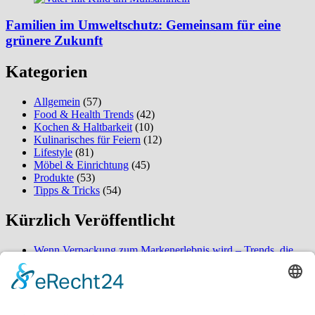
Familien im Umweltschutz: Gemeinsam für eine
grünere Zukunft
Kategorien
Allgemein
(57)
Food & Health Trends
(42)
Kochen & Haltbarkeit
(10)
Kulinarisches für Feiern
(12)
Lifestyle
(81)
Möbel & Einrichtung
(45)
Produkte
(53)
Tipps & Tricks
(54)
Kürzlich Veröffentlicht
Wenn Verpackung zum Markenerlebnis wird – Trends, die
2026 alles verändern
So verwandeln Sie Ihren Außenbereich in eine ordentliche
Oase – überraschende Gestaltungsideen für mehr Komfort
Wenn Service nicht wartet, beginnt Entspannung – Erleben
Sie den Unterschied bei digitaler Buchung und naturnaher