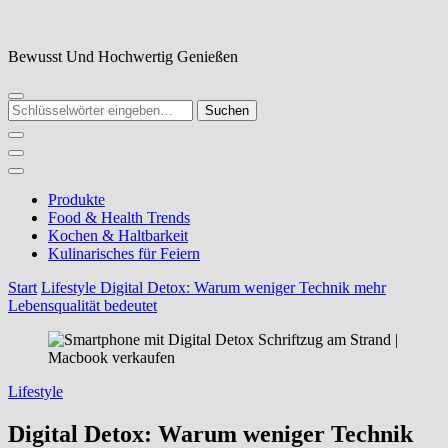
Zum
Inhalt
springen
Bewusst Und Hochwertig Genießen
Suchst
du
nach
etwas?
Produkte
Food & Health Trends
Kochen & Haltbarkeit
Kulinarisches für Feiern
Start
Lifestyle
Digital Detox: Warum weniger Technik mehr
Lebensqualität bedeutet
Lifestyle
Digital Detox: Warum weniger Technik