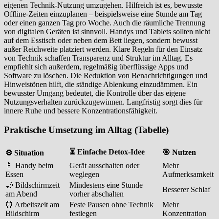
eigenen Technik-Nutzung umzugehen. Hilfreich ist es, bewusste
Offline-Zeiten einzuplanen – beispielsweise eine Stunde am Tag
oder einen ganzen Tag pro Woche. Auch die räumliche Trennung
von digitalen Geräten ist sinnvoll. Handys und Tablets sollten nicht
auf dem Esstisch oder neben dem Bett liegen, sondern bewusst
außer Reichweite platziert werden. Klare Regeln für den Einsatz
von Technik schaffen Transparenz und Struktur im Alltag. Es
empfiehlt sich außerdem, regelmäßig überflüssige Apps und
Software zu löschen. Die Reduktion von Benachrichtigungen und
Hinweistönen hilft, die ständige Ablenkung einzudämmen. Ein
bewusster Umgang bedeutet, die Kontrolle über das eigene
Nutzungsverhalten zurückzugewinnen. Langfristig sorgt dies für
innere Ruhe und bessere Konzentrationsfähigkeit.
Praktische Umsetzung im Alltag (Tabelle)
⏳
Einfache Detox-Idee
🎯
Nutzen
⚙️
Situation
📱 Handy beim
Gerät ausschalten oder
Mehr
Essen
weglegen
Aufmerksamkeit
🌙 Bildschirmzeit
Mindestens eine Stunde
Besserer Schlaf
am Abend
vorher abschalten
⏰ Arbeitszeit am
Feste Pausen ohne Technik
Mehr
Bildschirm
festlegen
Konzentration