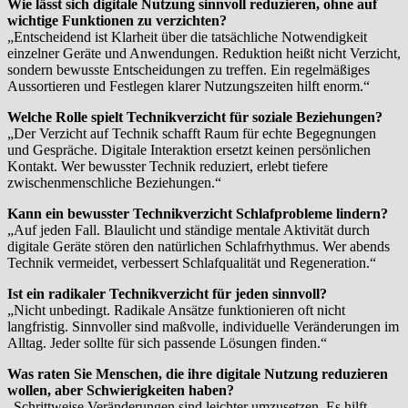
Wie lässt sich digitale Nutzung sinnvoll reduzieren, ohne auf
wichtige Funktionen zu verzichten?
„Entscheidend ist Klarheit über die tatsächliche Notwendigkeit
einzelner Geräte und Anwendungen. Reduktion heißt nicht Verzicht,
sondern bewusste Entscheidungen zu treffen. Ein regelmäßiges
Aussortieren und Festlegen klarer Nutzungszeiten hilft enorm.“
Welche Rolle spielt Technikverzicht für soziale Beziehungen?
„Der Verzicht auf Technik schafft Raum für echte Begegnungen
und Gespräche. Digitale Interaktion ersetzt keinen persönlichen
Kontakt. Wer bewusster Technik reduziert, erlebt tiefere
zwischenmenschliche Beziehungen.“
Kann ein bewusster Technikverzicht Schlafprobleme lindern?
„Auf jeden Fall. Blaulicht und ständige mentale Aktivität durch
digitale Geräte stören den natürlichen Schlafrhythmus. Wer abends
Technik vermeidet, verbessert Schlafqualität und Regeneration.“
Ist ein radikaler Technikverzicht für jeden sinnvoll?
„Nicht unbedingt. Radikale Ansätze funktionieren oft nicht
langfristig. Sinnvoller sind maßvolle, individuelle Veränderungen im
Alltag. Jeder sollte für sich passende Lösungen finden.“
Was raten Sie Menschen, die ihre digitale Nutzung reduzieren
wollen, aber Schwierigkeiten haben?
„Schrittweise Veränderungen sind leichter umzusetzen. Es hilft,