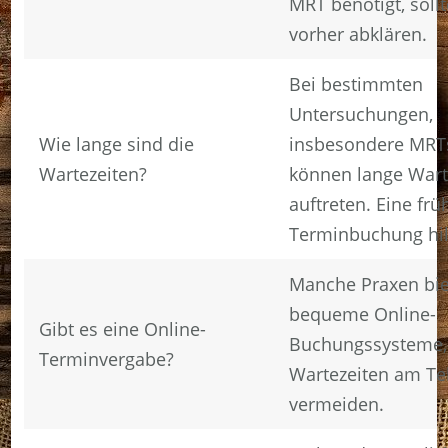
MRT benötigt, sollt
vorher abklären.
Bei bestimmten
Untersuchungen,
Wie lange sind die
insbesondere MRT
Wartezeiten?
können lange Wart
auftreten. Eine frü
Terminbuchung hil
Manche Praxen bi
bequeme Online-
Gibt es eine Online-
Buchungssysteme
Terminvergabe?
Wartezeiten am Te
vermeiden.