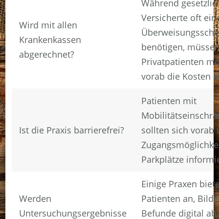
Während gesetzlic
Versicherte oft ein
Wird mit allen
Überweisungssche
Krankenkassen
benötigen, müsse
abgerechnet?
Privatpatienten me
vorab die Kosten k
Patienten mit
Mobilitätseinschr
Ist die Praxis barrierefrei?
sollten sich vorab
Zugangsmöglichke
Parkplätze informi
Einige Praxen biet
Werden
Patienten an, Bild
Untersuchungsergebnisse
Befunde digital ab