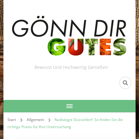
Bewusst Und Hochwertig Genießen
Start
Allgemein
Radiologie Düsseldorf: So finden Sie die
richtige Praxis für Ihre Untersuchung