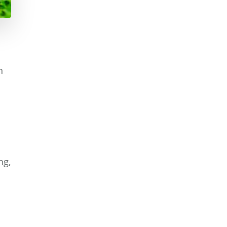
n
ng,