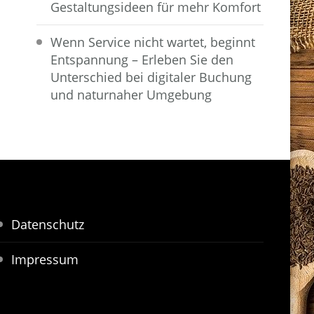
Gestaltungsideen für mehr Komfort
Wenn Service nicht wartet, beginnt
Entspannung – Erleben Sie den
Unterschied bei digitaler Buchung
und naturnaher Umgebung
Datenschutz
Impressum