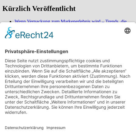
Kürzlich Veröffentlicht
Wenn Verpackung zum Markenerlebnis wird – Trends, die
2026 alles verändern
So verwandeln Sie Ihren Außenbereich in eine ordentliche
Oase – überraschende Gestaltungsideen für mehr Komfort
Wenn Service nicht wartet, beginnt Entspannung – Erleben
Sie den Unterschied bei digitaler Buchung und naturnaher
Umgebung
Über mich
Schön dich auf meinem Food-Blog
begrüßen zu können!
Hallo! Ich heiße Nico und bin 22 Jahre alt. Ich interessiere mich
neben Sport (Motorrad) und klassischer Musik auch besonders für
das Thema Essen. Literatur und Reisen haben meinen kulinarischen
Horizont erweitert. Ich möchte meine Erfahrungen rund um Food-
Trends und (gesundes/kreatives) Kochen mit euch teilen und freue