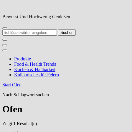
Zum
Inhalt
springen
Bewusst Und Hochwertig Genießen
Suchst
du
nach
etwas?
Produkte
Food & Health Trends
Kochen & Haltbarkeit
Kulinarisches für Feiern
Start
Ofen
Nach Schlagwort suchen
Ofen
Zeigt
1 Resultat(e)