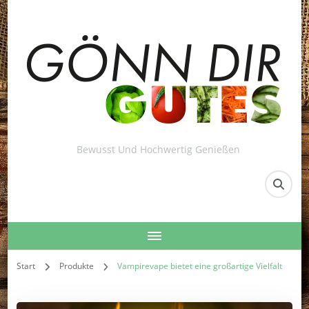
Bewusst Und Hochwertig Genießen
Start
Produkte
Vampirevape bietet eine großartige Vielfalt