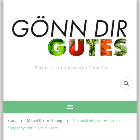
Bewusst Und Hochwertig Genießen
Start
Möbel & Einrichtung
Die unsichtbaren Helfer im
Energiesystem eines Hauses