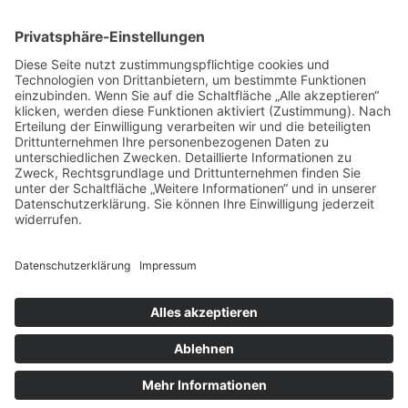
interessiere mich neben Sport (Motorrad) und
klassischer Musik auch besonders für das Thema
Essen. Literatur und Reisen haben meinen
kulinarischen Horizont erweitert. Ich möchte meine
Erfahrungen rund um Food-Trends und
(gesundes/kreatives) Kochen mit euch teilen und
freue mich auf einen regen Austausch mit euch!
Datenschutz
Impressum
© Copyright 2026
. Alle Rechte vorbehalten.
Blossom
Health Coach | Entwickelt von
Blossom Themes
.
Präsentiert von
WordPress
.