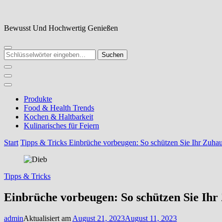
Zum
Inhalt
springen
Bewusst Und Hochwertig Genießen
Suchst
du
nach
etwas?
Produkte
Food & Health Trends
Kochen & Haltbarkeit
Kulinarisches für Feiern
Start
Tipps & Tricks
Einbrüche vorbeugen: So schützen Sie Ihr Zuhau
Tipps & Tricks
Einbrüche vorbeugen: So schützen Sie Ihr 
admin
Aktualisiert am
August 21, 2023
August 11, 2023