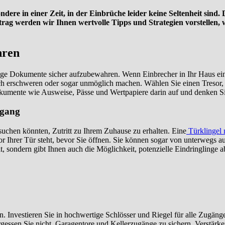
ere in einer Zeit, in der Einbrüche leider keine Seltenheit sind. Di
ag werden wir Ihnen wertvolle Tipps und Strategien vorstellen, w
hren
ge Dokumente sicher aufzubewahren. Wenn Einbrecher in Ihr Haus eind
ich erschweren oder sogar unmöglich machen. Wählen Sie einen Tresor, 
umente wie Ausweise, Pässe und Wertpapiere darin auf und denken S
ngang
suchen könnten, Zutritt zu Ihrem Zuhause zu erhalten. Eine
Türklingel
r Ihrer Tür steht, bevor Sie öffnen. Sie können sogar von unterwegs au
t, sondern gibt Ihnen auch die Möglichkeit, potenzielle Eindringlinge 
. Investieren Sie in hochwertige Schlösser und Riegel für alle Zugänge
Vergessen Sie nicht, Garagentore und Kellerzugänge zu sichern. Verst