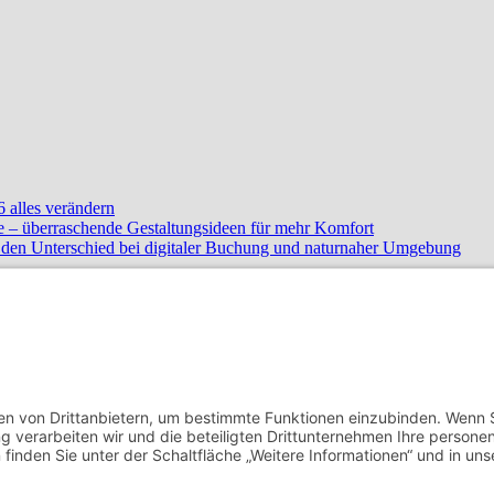
 alles verändern
e – überraschende Gestaltungsideen für mehr Komfort
e den Unterschied bei digitaler Buchung und naturnaher Umgebung
n zu können!
ben Sport (Motorrad) und klassischer Musik auch besonders für das The
esundes/kreatives) Kochen mit euch teilen und freue mich auf einen r