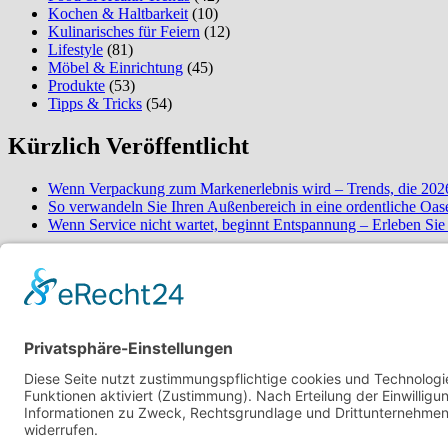
Kochen & Haltbarkeit
(10)
Kulinarisches für Feiern
(12)
Lifestyle
(81)
Möbel & Einrichtung
(45)
Produkte
(53)
Tipps & Tricks
(54)
Kürzlich Veröffentlicht
Wenn Verpackung zum Markenerlebnis wird – Trends, die 2026
So verwandeln Sie Ihren Außenbereich in eine ordentliche Oas
Wenn Service nicht wartet, beginnt Entspannung – Erleben Si
Über mich
Schön dich auf meinem Food-Blog begrüße
Hallo! Ich heiße Nico und bin 22 Jahre alt. Ich interessiere mich ne
erweitert. Ich möchte meine Erfahrungen rund um Food-Trends und (g
Datenschutz