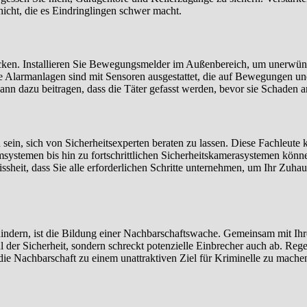
chicht, die es Eindringlingen schwer macht.
cken. Installieren Sie Bewegungsmelder im Außenbereich, um unerwüns
Alarmanlagen sind mit Sensoren ausgestattet, die auf Bewegungen und 
 kann dazu beitragen, dass die Täter gefasst werden, bevor sie Schaden 
sein, sich von Sicherheitsexperten beraten zu lassen. Diese Fachleut
temen bis hin zu fortschrittlichen Sicherheitskamerasystemen können 
issheit, dass Sie alle erforderlichen Schritte unternehmen, um Ihr Zuhau
rhindern, ist die Bildung einer Nachbarschaftswache. Gemeinsam mit I
hl der Sicherheit, sondern schreckt potenzielle Einbrecher auch ab. R
 Nachbarschaft zu einem unattraktiven Ziel für Kriminelle zu machen. 