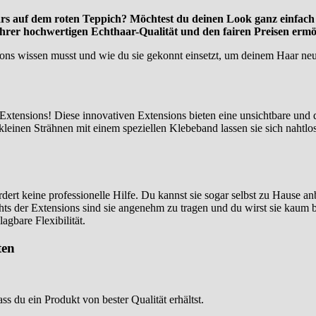
s auf dem roten Teppich? Möchtest du deinen Look ganz einfach
ihrer hochwertigen Echthaar-Qualität und den fairen Preisen ermög
nsions wissen musst und wie du sie gekonnt einsetzt, um deinem Haar 
Extensions! Diese innovativen Extensions bieten eine unsichtbare und 
leinen Strähnen mit einem speziellen Klebeband lassen sie sich nahtlos
rt keine professionelle Hilfe. Du kannst sie sogar selbst zu Hause an
ts der Extensions sind sie angenehm zu tragen und du wirst sie kaum b
gbare Flexibilität.
ten
s du ein Produkt von bester Qualität erhältst.