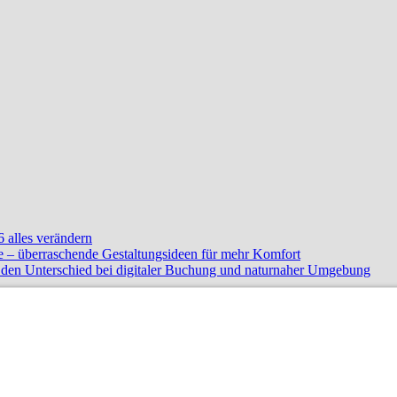
 alles verändern
e – überraschende Gestaltungsideen für mehr Komfort
e den Unterschied bei digitaler Buchung und naturnaher Umgebung
n zu können!