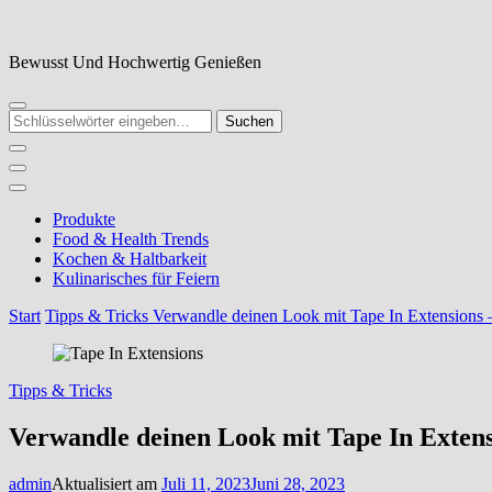
Zum
Inhalt
springen
Bewusst Und Hochwertig Genießen
Suchst
du
nach
etwas?
Produkte
Food & Health Trends
Kochen & Haltbarkeit
Kulinarisches für Feiern
Start
Tipps & Tricks
Verwandle deinen Look mit Tape In Extensions –
Tipps & Tricks
Verwandle deinen Look mit Tape In Extens
admin
Aktualisiert am
Juli 11, 2023
Juni 28, 2023