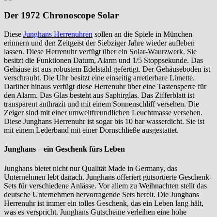
Der 1972 Chronoscope Solar
Diese
Junghans Herrenuhren
sollen an die Spiele in München
erinnern und den Zeitgeist der Siebziger Jahre wieder aufleben
lassen. Diese Herrenuhr verfügt über ein Solar-Waurzwerk. Sie
besitzt die Funktionen Datum, Alarm und 1/5 Stoppsekunde. Das
Gehäuse ist aus robustem Edelstahl gefertigt. Der Gehäuseboden ist
verschraubt. Die Uhr besitzt eine einseitig arretierbare Lünette.
Darüber hinaus verfügt diese Herrenuhr über eine Tastensperre für
den Alarm. Das Glas besteht aus Saphirglas. Das Zifferblatt ist
transparent anthrazit und mit einem Sonnenschliff versehen. Die
Zeiger sind mit einer umweltfreundlichen Leuchtmasse versehen.
Diese Junghans Herrenuhr ist sogar bis 10 bar wasserdicht. Sie ist
mit einem Lederband mit einer Dornschließe ausgestattet.
Junghans – ein Geschenk fürs Leben
Junghans bietet nicht nur Qualität Made in Germany, das
Unternehmen lebt danach. Junghans offeriert gutsortierte Geschenk-
Sets für verschiedene Anlässe. Vor allem zu Weihnachten stellt das
deutsche Unternehmen hervorragende Sets bereit. Die Junghans
Herrenuhr ist immer ein tolles Geschenk, das ein Leben lang hält,
was es verspricht. Junghans Gutscheine verleihen eine hohe