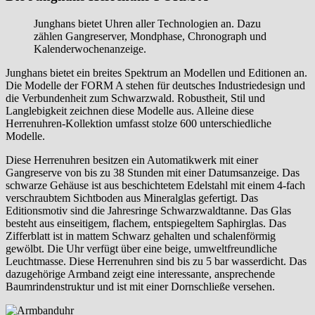
Junghans bietet Uhren aller Technologien an. Dazu
zählen Gangreserver, Mondphase, Chronograph und
Kalenderwochenanzeige.
Junghans bietet ein breites Spektrum an Modellen und Editionen an.
Die Modelle der FORM A stehen für deutsches Industriedesign und
die Verbundenheit zum Schwarzwald. Robustheit, Stil und
Langlebigkeit zeichnen diese Modelle aus. Alleine diese
Herrenuhren-Kollektion umfasst stolze 600 unterschiedliche
Modelle.
Diese Herrenuhren besitzen ein Automatikwerk mit einer
Gangreserve von bis zu 38 Stunden mit einer Datumsanzeige. Das
schwarze Gehäuse ist aus beschichtetem Edelstahl mit einem 4-fach
verschraubtem Sichtboden aus Mineralglas gefertigt. Das
Editionsmotiv sind die Jahresringe Schwarzwaldtanne. Das Glas
besteht aus einseitigem, flachem, entspiegeltem Saphirglas. Das
Zifferblatt ist in mattem Schwarz gehalten und schalenförmig
gewölbt. Die Uhr verfügt über eine beige, umweltfreundliche
Leuchtmasse. Diese Herrenuhren sind bis zu 5 bar wasserdicht. Das
dazugehörige Armband zeigt eine interessante, ansprechende
Baumrindenstruktur und ist mit einer Dornschließe versehen.