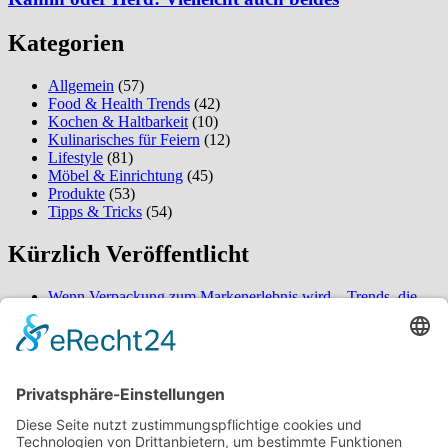
Kategorien
Allgemein
(57)
Food & Health Trends
(42)
Kochen & Haltbarkeit
(10)
Kulinarisches für Feiern
(12)
Lifestyle
(81)
Möbel & Einrichtung
(45)
Produkte
(53)
Tipps & Tricks
(54)
Kürzlich Veröffentlicht
Wenn Verpackung zum Markenerlebnis wird – Trends, die
2026 alles verändern
So verwandeln Sie Ihren Außenbereich in eine ordentliche
Oase – überraschende Gestaltungsideen für mehr Komfort
Wenn Service nicht wartet, beginnt Entspannung – Erleben
Sie den Unterschied bei digitaler Buchung und naturnaher
Umgebung
Über mich