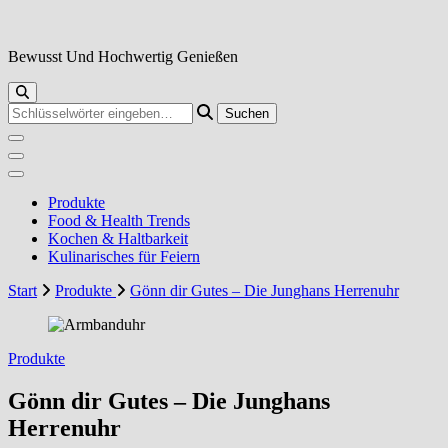
Zum
Inhalt
springen
Bewusst Und Hochwertig Genießen
Suchst
du
nach
etwas?
Produkte
Food & Health Trends
Kochen & Haltbarkeit
Kulinarisches für Feiern
Start
Produkte
Gönn dir Gutes – Die Junghans Herrenuhr
Produkte
Gönn dir Gutes – Die Junghans
Herrenuhr