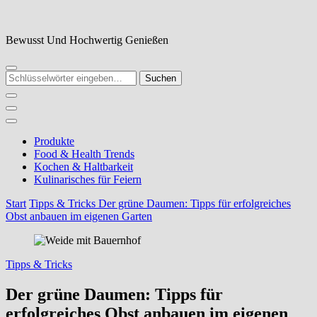
Zum
Inhalt
springen
Bewusst Und Hochwertig Genießen
Suchst
du
nach
etwas?
Produkte
Food & Health Trends
Kochen & Haltbarkeit
Kulinarisches für Feiern
Start
Tipps & Tricks
Der grüne Daumen: Tipps für erfolgreiches
Obst anbauen im eigenen Garten
Tipps & Tricks
Der grüne Daumen: Tipps für
erfolgreiches Obst anbauen im eigenen