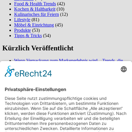
Food & Health Trends
(42)
Kochen & Haltbarkeit
(10)
Kulinarisches für Feiern
(12)
Lifestyle
(81)
Möbel & Einrichtung
(45)
Produkte
(53)
Tipps & Tricks
(54)
Kürzlich Veröffentlicht
Wenn Verpackung zum Markenerlebnis wird – Trends, die
2026 alles verändern
So verwandeln Sie Ihren Außenbereich in eine ordentliche
Oase – überraschende Gestaltungsideen für mehr Komfort
Wenn Service nicht wartet, beginnt Entspannung – Erleben
Sie den Unterschied bei digitaler Buchung und naturnaher
Umgebung
Über mich
Schön dich auf meinem Food-Blog