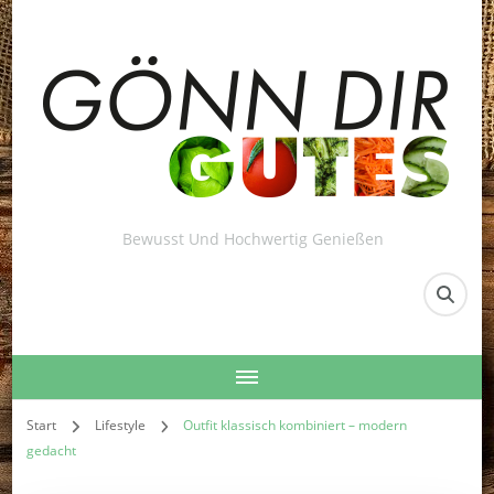
Bewusst Und Hochwertig Genießen
Start
Lifestyle
Outfit klassisch kombiniert – modern
gedacht